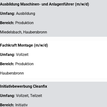
Ausbildung Maschinen- und Anlagenführer (m/w/d)
Elektromontage
Ausbildung
Verpackung
Produktion
Entwicklung
Miedelsbach, Haubersbronn
Verwaltung
Fachkraft Montage (m/w/d)
Personal
Vollzeit
Buchhaltung
Produktion
Service
Haubersbronn
Qualitätssicherung
Initiativbewerbung Cleanfix
Qualitätsmanagement
Vollzeit, Teilzeit
IT
Initiativ