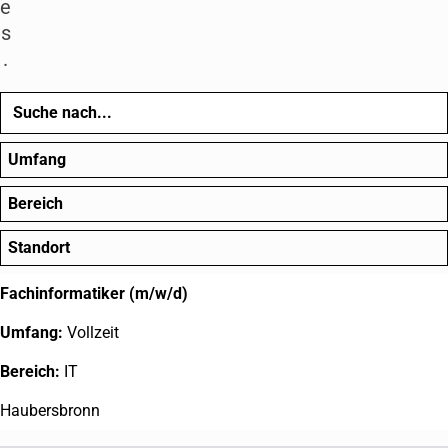
e
s
.
Umfang
Bereich
Ausbildung
Standort
Befristet
Produktion
Teilzeit
CNC Fertigung
Haubersbronn
Fachinformatiker (m/w/d)
Vollzeit
Vollzeit
Lager
Miedelsbach
IT
Linie
Winterbach
Haubersbronn
Vormontage