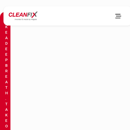
T
A
K
E
A
D
E
E
P
B
R
E
A
T
H
.
T
A
K
E
O