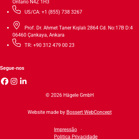
Ontario N4Z 1H3
US/CA: +1 (855) 738 3267
Prof. Dr. Ahmet Taner Kışlalı 2864 Cd. No:17B D:4
06460 Çankaya, Ankara
TR: +90 312 479 00 23
Segue-nos
© 2026 Hägele GmbH
Website made by
Bossert WebConcept
Impressão
Politica Privacidade