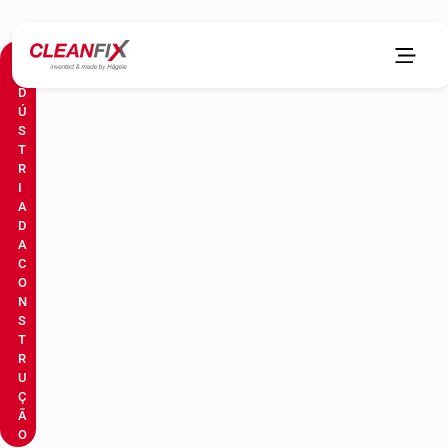
I
N
D
Ú
S
T
R
I
A
D
A
C
O
N
S
T
R
U
Ç
Ã
O