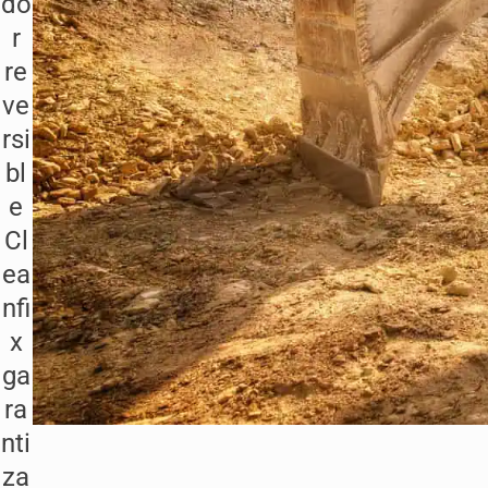
do
r
re
ve
rsi
bl
e
Cl
ea
nfi
x
ga
ra
nti
za