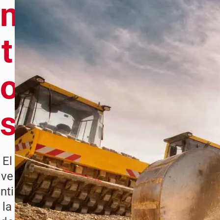
n
t
o
s
El
ve
nti
la