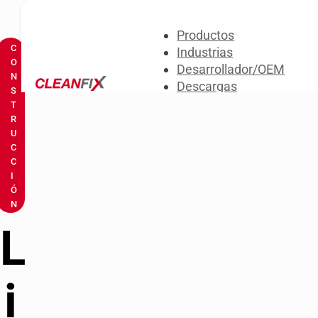
Productos
C
Industrias
O
Desarrollador/OEM
N
Descargas
S
Sobre nosotros
T
R
Contacta con nosotros
U
C
C
I
Ó
N
L
i