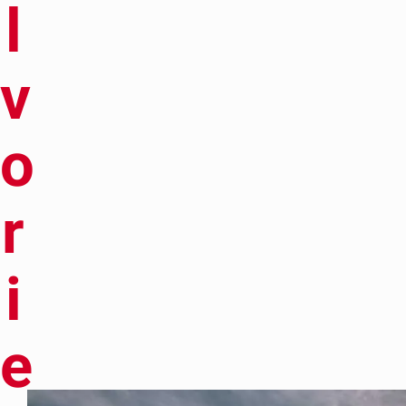
l
v
o
r
i
e