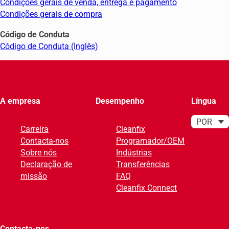
Condições gerais de venda, entrega e pagamento
Condições gerais de compra
Código de Conduta
Código de Conduta (Inglês)
A empresa
Desempenho
Língua
POR
Carreira
Cleanfix
Contacta-nos
Programador/OEM
Sobre nós
Indústrias
Declaração de
Transferências
missão
FAQ
Cleanfix Connect
Contacta-nos