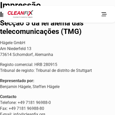
Impressão
Informação de acordo com a
Secção 5 da lei alemã das
telecomunicações (TMG)
Hägele GmbH
Am Niederfeld 13
73614 Schorndorf, Alemanha
Registo comercial: HRB 280915
Tribunal de registo: Tribunal de distrito de Stuttgart
Representado por:
Benjamin Hägele, Steffen Hägele
Contacto
Telefone: +49 7181 96988-0
Fax: +49 7181 96988-80
E-mail: info@cleanfix.org