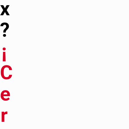
x
?
¡
C
e
r