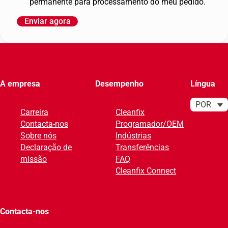
permanente para processamento do meu pedido.
Enviar agora
A
l
t
e
r
A empresa
Desempenho
Língua
n
a
POR
Carreira
Cleanfix
t
Contacta-nos
Programador/OEM
i
Sobre nós
Indústrias
v
Declaração de
Transferências
e
missão
FAQ
:
Cleanfix Connect
Contacta-nos