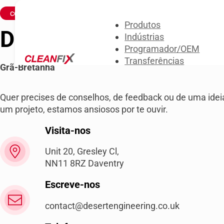
CONTACTA-NOS
Produtos
Desert Engineering Lt
Indústrias
Programador/OEM
Transferências
Grã-Bretanha
Sobre nós
Contacta-nos
Quer precises de conselhos, de feedback ou de uma idei
um projeto, estamos ansiosos por te ouvir.
Visita-nos
Unit 20, Gresley Cl,
NN11 8RZ Daventry
Escreve-nos
contact@desertengineering.co.uk