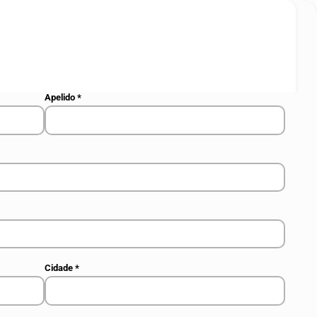
Apelido
*
Cidade
*