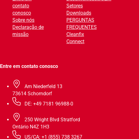
contato
Setores
v
conosco
Downloads
e
Sobre nós
PERGUNTAS
:
Declaração de
FREQUENTES
missão
Cleanfix
Connect
Entre em contato conosco
Am Niederfeld 13
73614 Schorndorf
DE: +49 7181 96988-0
250 Wright Blvd Stratford
Ontário N4Z 1H3
US/CA: +1 (855) 738 3267