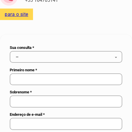
+33 164705141
para o site
Sua consulta
*
Primeiro nome
*
Sobrenome
*
Endereço de e-mail
*