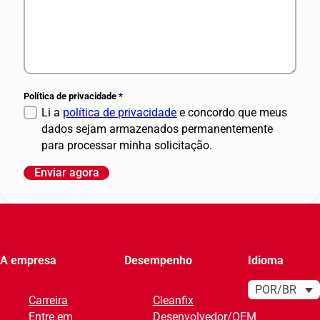
Política de privacidade
*
Li a
política de privacidade
e concordo que meus
dados sejam armazenados permanentemente
para processar minha solicitação.
Enviar agora
A
l
t
e
r
A empresa
Desempenho
Idioma
n
a
POR/BR
Carreira
Cleanfix
t
Entre em
Desenvolvedor/OEM
i