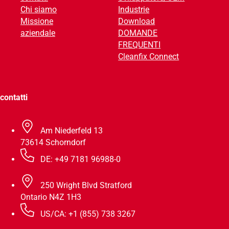
Chi siamo
Industrie
v
Missione
Download
e
aziendale
DOMANDE
:
FREQUENTI
Cleanfix Connect
contatti
Am Niederfeld 13
73614 Schorndorf
DE: +49 7181 96988-0
250 Wright Blvd Stratford
Ontario N4Z 1H3
US/CA: +1 (855) 738 3267