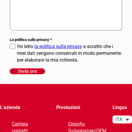
La politica sulla privacy
*
Ho letto
la politica sulla privacy
e accetto che i
miei dati vengano conservati in modo permanente
per elaborare la mia richiesta.
Invia ora
A
l
t
e
r
L'azienda
Prestazioni
Lingua
n
a
ITA
Carriera
Cleanfix
t
contatti
Sviluppatore/OEM
i