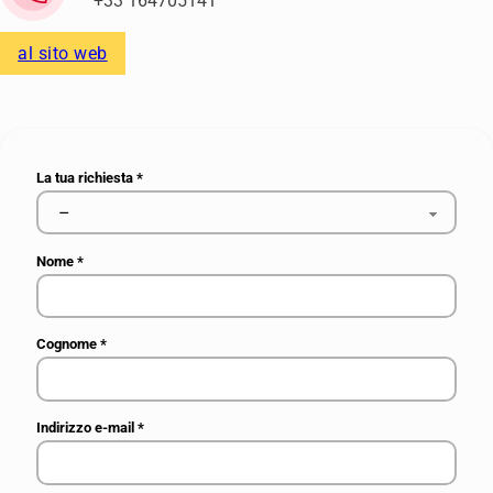
+33 164705141
al sito web
La tua richiesta
*
Nome
*
Cognome
*
Indirizzo e-mail
*