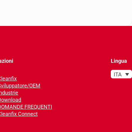
azioni
Lingua
ITA
Cleanfix
Sviluppatore/OEM
ndustrie
Download
DOMANDE FREQUENTI
Cleanfix Connect