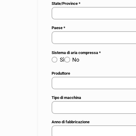
State/Province
*
Paese
*
Sistema di aria compressa
*
Sì
No
Produttore
Tipo di macchina
Anno di fabbricazione