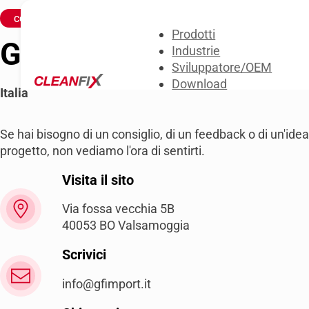
CONTATTI
Prodotti
GF IMPORT SRL
Industrie
Sviluppatore/OEM
Download
Italia
Chi siamo
contatti
Se hai bisogno di un consiglio, di un feedback o di un'ide
progetto, non vediamo l'ora di sentirti.
Visita il sito
Via fossa vecchia 5B
40053 BO Valsamoggia
Scrivici
info@gfimport.it