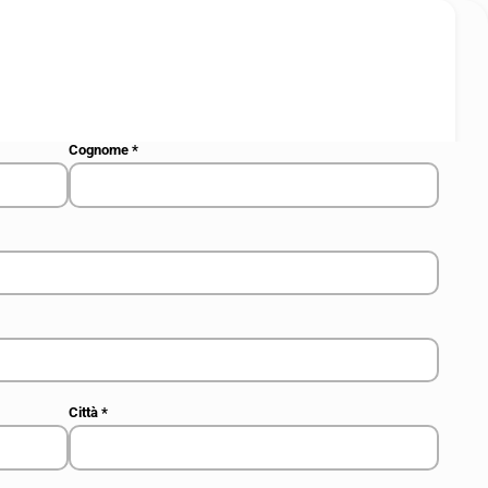
Cognome
*
Città
*