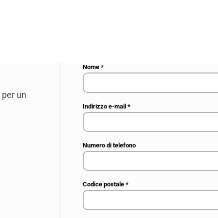
La tua richiesta
*
Nome
*
a per un
Indirizzo e-mail
*
Numero di telefono
Codice postale
*