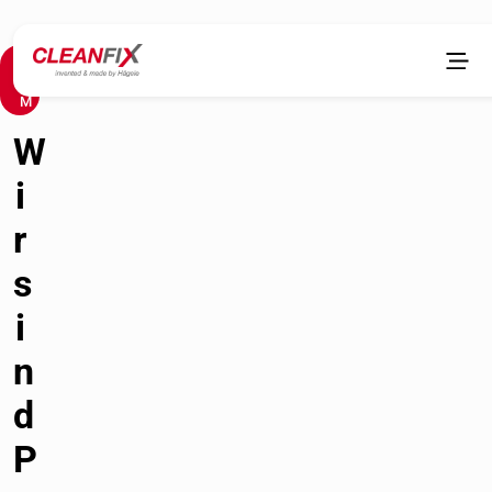
O
E
M
W
i
r
s
i
n
d
P