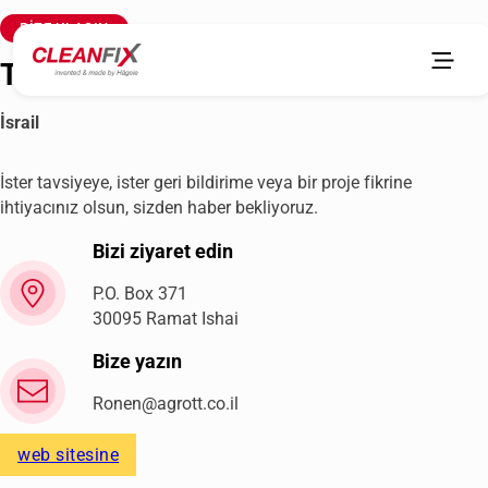
BIZE ULAŞIN
Tamir Electronics Hetz
İsrail
İster tavsiyeye, ister geri bildirime veya bir proje fikrine
ihtiyacınız olsun, sizden haber bekliyoruz.
Bizi ziyaret edin
P.O. Box 371
30095 Ramat Ishai
Bize yazın
Ronen@agrott.co.il
web sitesine