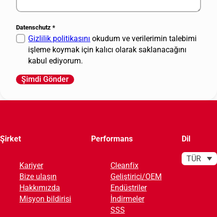
Datenschutz
*
Gizlilik politikasını
okudum ve verilerimin talebimi
işleme koymak için kalıcı olarak saklanacağını
kabul ediyorum.
Şimdi Gönder
A
l
t
e
r
Şirket
Performans
Dil
n
a
TÜR
Kariyer
Cleanfix
t
Bize ulaşın
Geliştirici/OEM
i
Hakkımızda
Endüstriler
v
Misyon bildirisi
İndirmeler
e
SSS
: