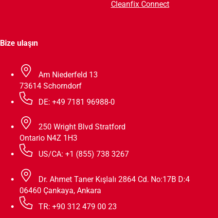
Cleanfix Connect
Bize ulaşın
Am Niederfeld 13
73614 Schorndorf
DE: +49 7181 96988-0
250 Wright Blvd Stratford
Ontario N4Z 1H3
US/CA: +1 (855) 738 3267
Dr. Ahmet Taner Kışlalı 2864 Cd. No:17B D:4
06460 Çankaya, Ankara
TR: +90 312 479 00 23