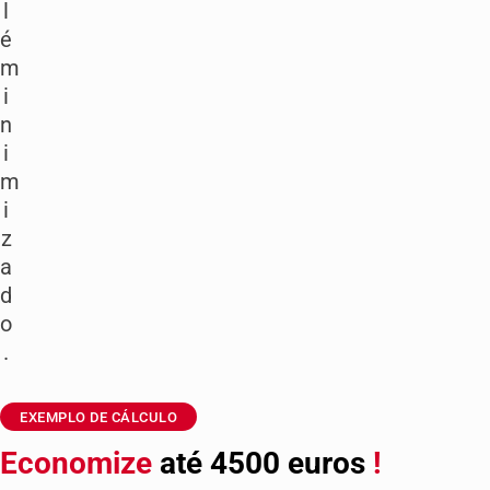
l
é
m
i
n
i
m
i
z
a
d
o
.
EXEMPLO DE CÁLCULO
Economize
até 4500 euros
!