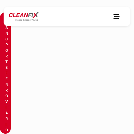
T
R
A
N
S
P
O
R
T
E
F
E
R
R
O
V
I
Á
R
I
O