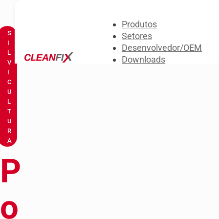
Produtos
S
Setores
I
Desenvolvedor/OEM
L
Downloads
V
Sobre nós
I
C
Entre em contato conos
U
L
T
U
R
A
P
o