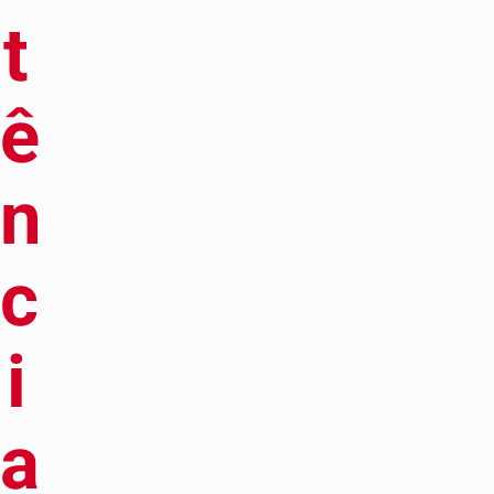
t
ê
n
c
i
a