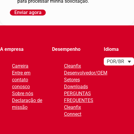
para processar minha solicitação.
Enviar agora
A
l
t
e
r
A empresa
Desempenho
Idioma
n
a
POR/BR
Carreira
Cleanfix
t
Entre em
Desenvolvedor/OEM
i
contato
Setores
v
conosco
Downloads
e
Sobre nós
PERGUNTAS
:
Declaração de
FREQUENTES
missão
Cleanfix
Connect