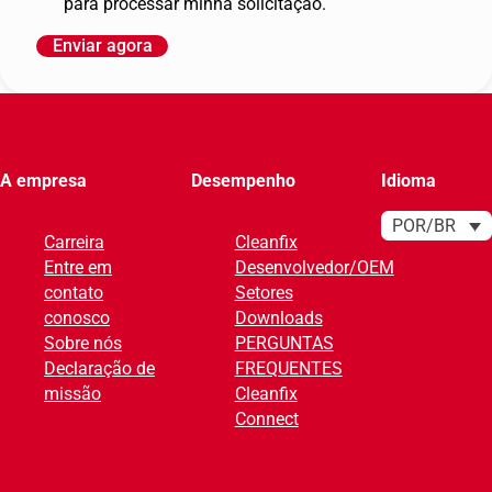
para processar minha solicitação.
Enviar agora
A
l
t
e
r
A empresa
Desempenho
Idioma
n
a
POR/BR
Carreira
Cleanfix
t
Entre em
Desenvolvedor/OEM
i
contato
Setores
v
conosco
Downloads
e
Sobre nós
PERGUNTAS
:
Declaração de
FREQUENTES
missão
Cleanfix
Connect