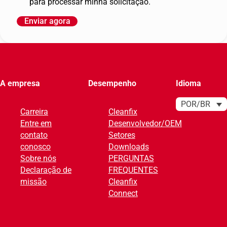
para processar minha solicitação.
Enviar agora
A
l
t
e
r
A empresa
Desempenho
Idioma
n
a
POR/BR
Carreira
Cleanfix
t
Entre em
Desenvolvedor/OEM
i
contato
Setores
v
conosco
Downloads
e
Sobre nós
PERGUNTAS
:
Declaração de
FREQUENTES
missão
Cleanfix
Connect