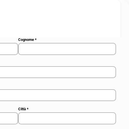
Cognome
*
Città
*