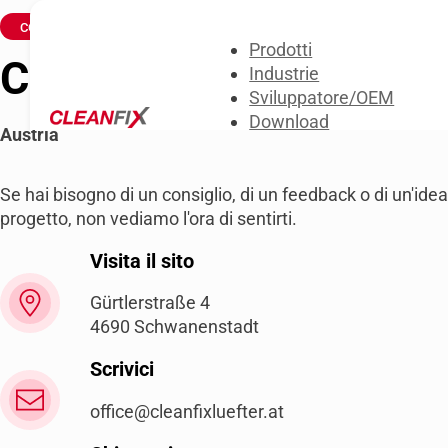
CONTATTI
Prodotti
Cleanfix Vertrieb e.U.
Industrie
Sviluppatore/OEM
Download
Austria
Chi siamo
contatti
Se hai bisogno di un consiglio, di un feedback o di un'ide
progetto, non vediamo l'ora di sentirti.
Visita il sito
Gürtlerstraße 4
4690 Schwanenstadt
Scrivici
office@cleanfixluefter.at