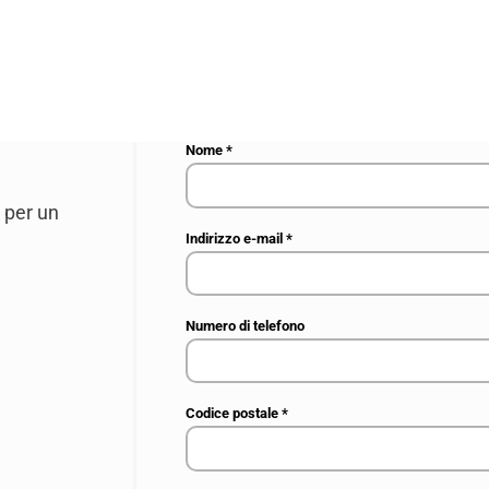
La tua richiesta
*
Nome
*
a per un
Indirizzo e-mail
*
Numero di telefono
Codice postale
*