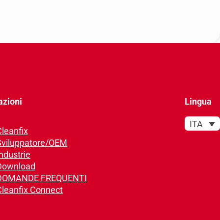
azioni
Lingua
ITA
Cleanfix
Sviluppatore/OEM
ndustrie
Download
DOMANDE FREQUENTI
Cleanfix Connect