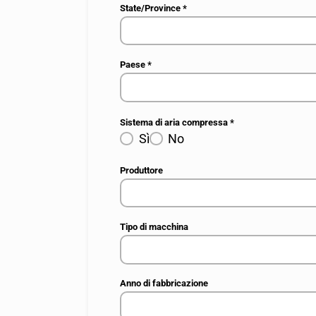
State/Province
*
Paese
*
Sistema di aria compressa
*
Sì
No
Produttore
Tipo di macchina
Anno di fabbricazione