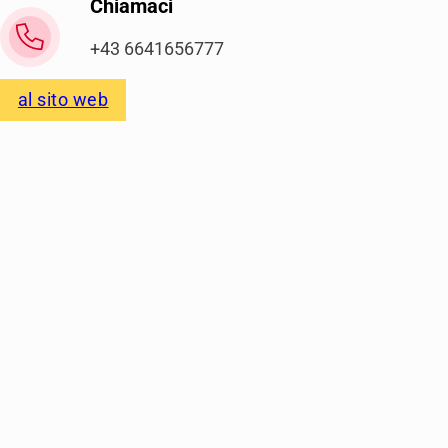
Chiamaci
+43 6641656777
al sito web