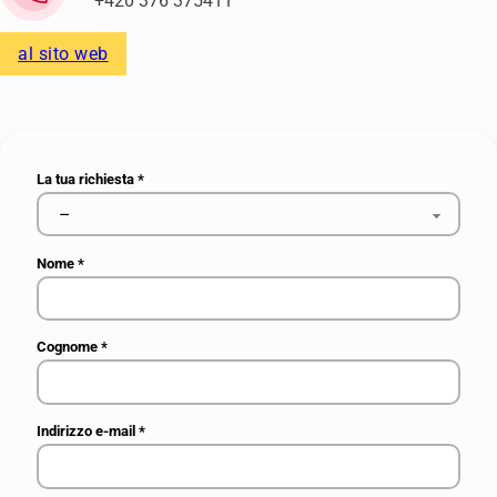
+420 376 375411
al sito web
La tua richiesta
*
Nome
*
Cognome
*
Indirizzo e-mail
*