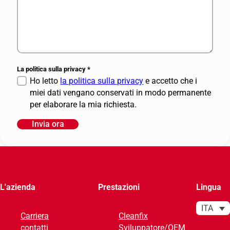
La politica sulla privacy
*
Ho letto
la politica sulla privacy
e accetto che i
miei dati vengano conservati in modo permanente
per elaborare la mia richiesta.
Invia ora
A
l
t
e
r
L'azienda
Prestazioni
Lingua
n
a
ITA
Carriera
Cleanfix
t
contatti
Sviluppatore/OEM
i