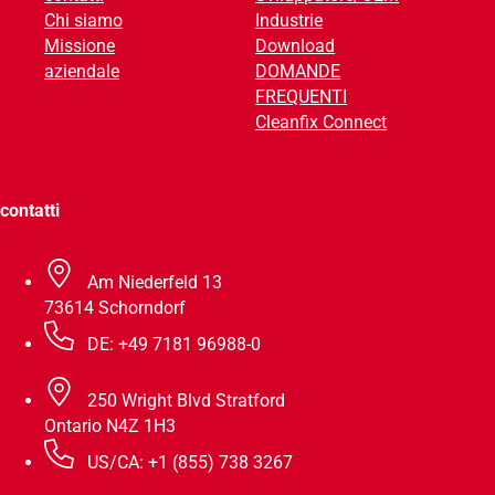
Chi siamo
Industrie
v
Missione
Download
e
aziendale
DOMANDE
:
FREQUENTI
Cleanfix Connect
contatti
Am Niederfeld 13
73614 Schorndorf
DE: +49 7181 96988-0
250 Wright Blvd Stratford
Ontario N4Z 1H3
US/CA: +1 (855) 738 3267